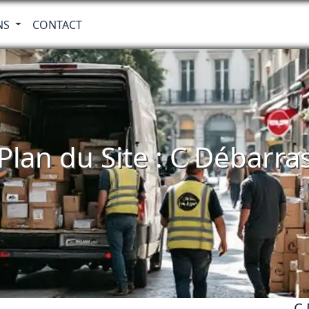
NS
CONTACT
Plan du Site : C Débarra
C 