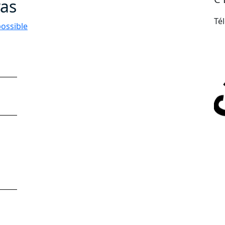
ras
Té
possible