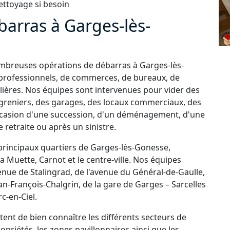
ettoyage si besoin
barras à Garges-lès-
ombreuses opérations de débarras à Garges-lès-
e professionnels, de commerces, de bureaux, de
lières. Nos équipes sont intervenues pour vider des
greniers, des garages, des locaux commerciaux, des
ccasion d'une succession, d'un déménagement, d'une
retraite ou après un sinistre.
principaux quartiers de Garges-lès-Gonesse,
Muette, Carnot et le centre-ville. Nos équipes
enue de Stalingrad, de l'avenue du Général-de-Gaulle,
Jean-François-Chalgrin, de la gare de Garges – Sarcelles
c-en-Ciel.
nt de bien connaître les différents secteurs de
opriétés, les zones pavillonnaires ainsi que les