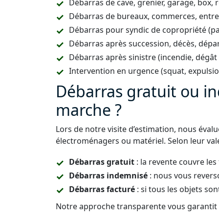
Débarras de cave, grenier, garage, box, 
Débarras de bureaux, commerces, entrepô
Débarras pour syndic de copropriété (p
Débarras après succession, décès, dépar
Débarras après sinistre (incendie, dégât
Intervention en urgence (squat, expulsi
Débarras gratuit ou 
marche ?
Lors de notre visite d’estimation, nous éval
électroménagers ou matériel. Selon leur vale
Débarras gratuit
: la revente couvre les
Débarras indemnisé
: nous vous revers
Débarras facturé
: si tous les objets son
Notre approche transparente vous garantit u