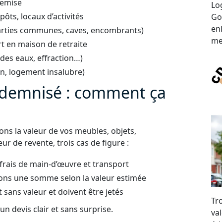
remise
Lo
ts, locaux d’activités
Go
en
arties communes, caves, encombrants)
me
t en maison de retraite
 des eaux, effraction…)
on, logement insalubre)
indemnisé : comment ça
uons la valeur de vos meubles, objets,
ur de revente, trois cas de figure :
 frais de main-d’œuvre et transport
ons une somme selon la valeur estimée
t sans valeur et doivent être jetés
Tr
n devis clair et sans surprise.
val