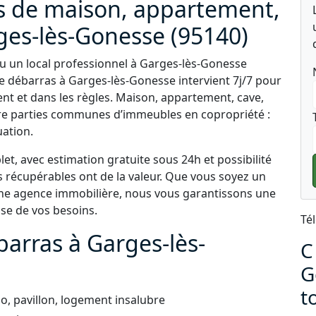
s de maison, appartement,
ges-lès-Gonesse (95140)
u un local professionnel à Garges-lès-Gonesse
le débarras à Garges-lès-Gonesse intervient 7j/7 pour
nt et dans les règles. Maison, appartement, cave,
ore parties communes d’immeubles en copropriété :
uation.
t, avec estimation gratuite sous 24h et possibilité
s récupérables ont de la valeur. Que vous soyez un
 une agence immobilière, nous vous garantissons une
use de vos besoins.
Té
barras à Garges-lès-
C
G
t
, pavillon, logement insalubre