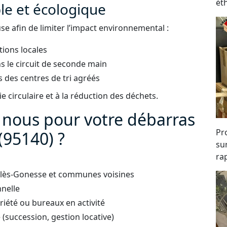
ét
e et écologique
e afin de limiter l’impact environnemental :
tions locales
s le circuit de seconde main
 des centres de tri agréés
 circulaire et à la réduction des déchets.
à nous pour votre débarras
Pro
(95140) ?
su
rap
s-lès-Gonesse et communes voisines
nnelle
iété ou bureaux en activité
succession, gestion locative)