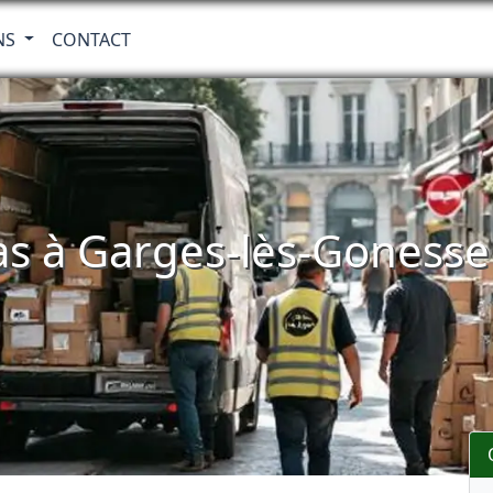
NS
CONTACT
s à Garges-lès-Gonesse