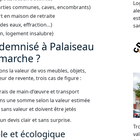
Lo
arties communes, caves, encombrants)
al
t en maison de retraite
es
 des eaux, effraction…)
san
on, logement insalubre)
ndemnisé à Palaiseau
 marche ?
uons la valeur de vos meubles, objets,
ur de revente, trois cas de figure :
frais de main-d’œuvre et transport
ns une somme selon la valeur estimée
 sans valeur et doivent être jetés
n devis clair et sans surprise.
Tr
e et écologique
val