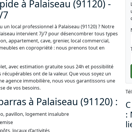
pide à Palaiseau (91120) -
j/7
 un local professionnel à Palaiseau (91120) ? Notre
alaiseau intervient 7j/7 pour désencombrer tous types
son, appartement, cave, grenier, local commercial,
eubles en copropriété : nous prenons tout en
t, avec estimation gratuite sous 24h et possibilité
s récupérables ont de la valeur. Que vous soyez un
 une agence immobilière, nous vous garantissons une
use de vos besoins.
Té
arras à Palaiseau (91120) :
C
:
, pavillon, logement insalubre
l
remise
ts, locaux d’activités