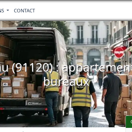
NS
CONTACT
au (91120) : appartement
bureaux