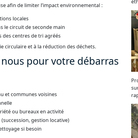
ét
e afin de limiter l’impact environnemental :
tions locales
s le circuit de seconde main
 des centres de tri agréés
 circulaire et à la réduction des déchets.
à nous pour votre débarras
Pro
su
eau et communes voisines
rap
nnelle
iété ou bureaux en activité
succession, gestion locative)
ettoyage si besoin