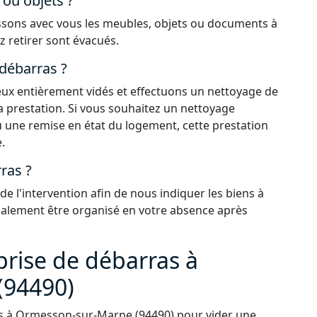
ou objets ?
issons avec vous les meubles, objets ou documents à
z retirer sont évacués.
 débarras ?
 lieux entièrement vidés et effectuons un nettoyage de
la prestation. Si vous souhaitez un nettoyage
 une remise en état du logement, cette prestation
.
ras ?
 l'intervention afin de nous indiquer les biens à
également être organisé en votre absence après
prise de débarras à
(94490)
s à Ormesson-sur-Marne (94490) pour vider une