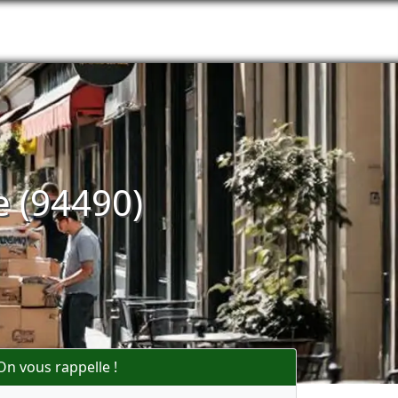
 (94490)
On vous rappelle !