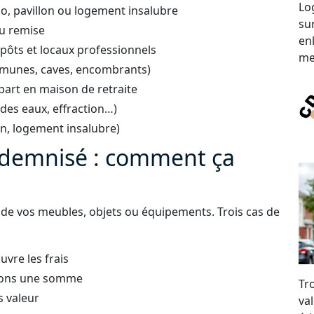
Lo
o, pavillon ou logement insalubre
su
ou remise
en
ôts et locaux professionnels
me
mmunes, caves, encombrants)
art en maison de retraite
 des eaux, effraction…)
on, logement insalubre)
indemnisé : comment ça
r de vos meubles, objets ou équipements. Trois cas de
uvre les frais
sons une somme
Tr
s valeur
val