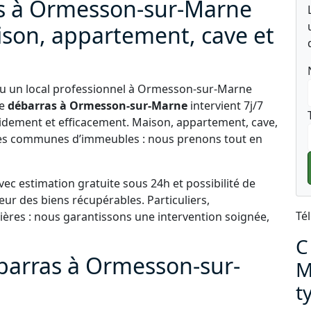
as à Ormesson-sur-Marne
ison, appartement, cave et
ou un local professionnel à Ormesson-sur-Marne
le
débarras à Ormesson-sur-Marne
intervient 7j/7
idement et efficacement. Maison, appartement, cave,
ties communes d’immeubles : nous prenons tout en
ec estimation gratuite sous 24h et possibilité de
eur des biens récupérables. Particuliers,
Té
ères : nous garantissons une intervention soignée,
C
barras à Ormesson-sur-
M
t