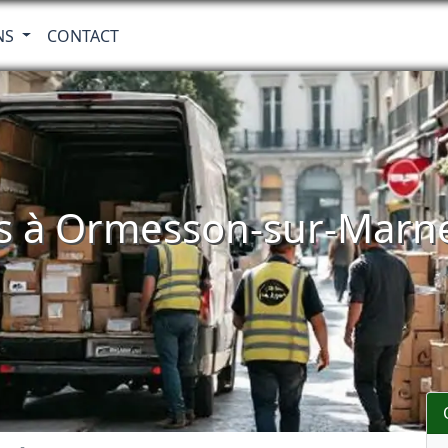
NS
CONTACT
s à Ormesson-sur-Marne