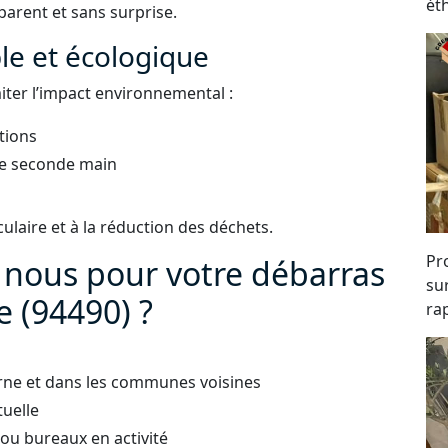
ét
parent et sans surprise.
e et écologique
iter l’impact environnemental :
tions
 de seconde main
laire et à la réduction des déchets.
Pro
à nous pour votre débarras
su
 (94490) ?
rap
rne et dans les communes voisines
tuelle
ou bureaux en activité