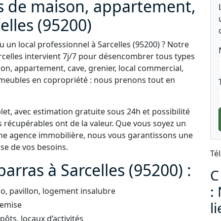
s de maison, appartement,
elles (95200)
 un local professionnel à Sarcelles (95200) ? Notre
arcelles intervient 7j/7 pour désencombrer tous types
son, appartement, cave, grenier, local commercial,
eubles en copropriété : nous prenons tout en
t, avec estimation gratuite sous 24h et possibilité
s récupérables ont de la valeur. Que vous soyez un
 une agence immobilière, nous vous garantissons une
use de vos besoins.
Té
arras à Sarcelles (95200) :
C
:
, pavillon, logement insalubre
l
remise
ts, locaux d’activités