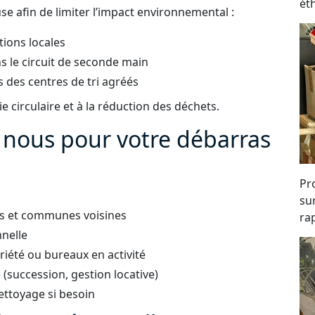
ét
e afin de limiter l’impact environnemental :
tions locales
s le circuit de seconde main
 des centres de tri agréés
 circulaire et à la réduction des déchets.
à nous pour votre débarras
Pro
su
les et communes voisines
rap
nnelle
iété ou bureaux en activité
succession, gestion locative)
ettoyage si besoin