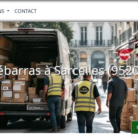
NS
CONTACT
barras à Sarcelles (952