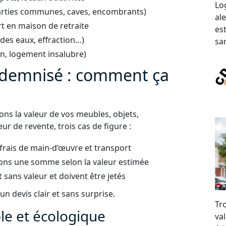
Lo
arties communes, caves, encombrants)
al
t en maison de retraite
es
 des eaux, effraction…)
san
on, logement insalubre)
indemnisé : comment ça
uons la valeur de vos meubles, objets,
ur de revente, trois cas de figure :
 frais de main-d’œuvre et transport
ons une somme selon la valeur estimée
t sans valeur et doivent être jetés
n devis clair et sans surprise.
Tr
e et écologique
val