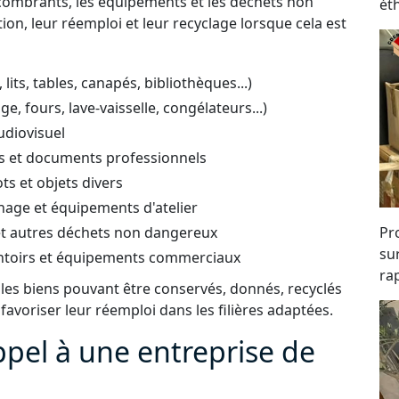
ncombrants, les équipements et les déchets non
ét
tion, leur réemploi et leur recyclage lorsque cela est
ts, tables, canapés, bibliothèques...)
e, fours, lave-vaisselle, congélateurs...)
udiovisuel
ifs et documents professionnels
ots et objets divers
inage et équipements d'atelier
 et autres déchets non dangereux
Pro
su
entoirs et équipements commerciaux
rap
 les biens pouvant être conservés, donnés, recyclés
 favoriser leur réemploi dans les filières adaptées.
ppel à une entreprise de