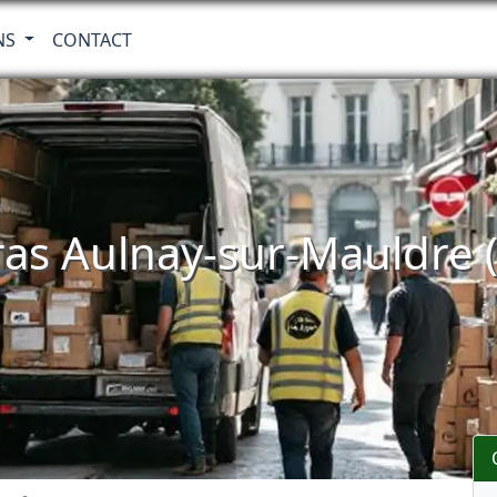
NS
CONTACT
as Aulnay-sur-Mauldre 