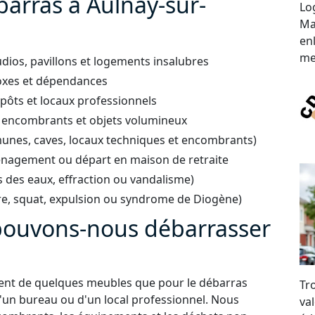
barras à Aulnay-sur-
Lo
Ma
en
me
ios, pavillons et logements insalubres
boxes et dépendances
ôts et locaux professionnels
 encombrants et objets volumineux
unes, caves, locaux techniques et encombrants)
énagement ou départ en maison de retraite
s des eaux, effraction ou vandalisme)
e, squat, expulsion ou syndrome de Diogène)
 pouvons-nous débarrasser
ment de quelques meubles que pour le débarras
Tr
un bureau ou d'un local professionnel. Nous
val