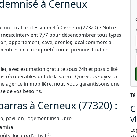
ndemnisé à Cerneux
 un local professionnel à Cerneux (77320) ? Notre
erneux
intervient 7j/7 pour désencombrer tous types
son, appartement, cave, grenier, local commercial,
eubles en copropriété : nous prenons tout en
t, avec estimation gratuite sous 24h et possibilité
ens récupérables ont de la valeur. Que vous soyez un
 une agence immobilière, nous vous garantissons une
use de vos besoins.
Té
barras à Cerneux (77320) :
C
v
, pavillon, logement insalubre
remise
Lo
ts, locaux d’activités