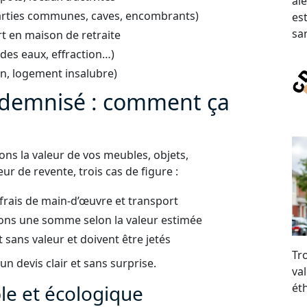
al
arties communes, caves, encombrants)
es
san
t en maison de retraite
 des eaux, effraction…)
on, logement insalubre)
indemnisé : comment ça
uons la valeur de vos meubles, objets,
ur de revente, trois cas de figure :
 frais de main-d’œuvre et transport
ons une somme selon la valeur estimée
t sans valeur et doivent être jetés
Tr
n devis clair et sans surprise.
val
e et écologique
ét