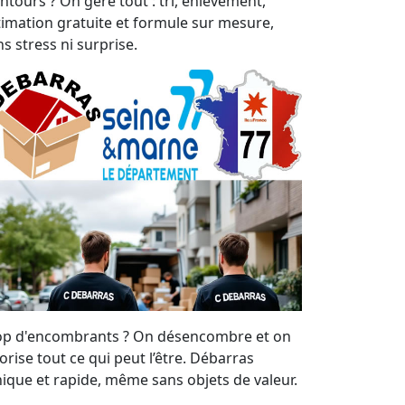
entours ? On gère tout : tri, enlèvement,
timation gratuite et formule sur mesure,
s stress ni surprise.
op d'encombrants ? On désencombre et on
orise tout ce qui peut l’être. Débarras
hique et rapide, même sans objets de valeur.