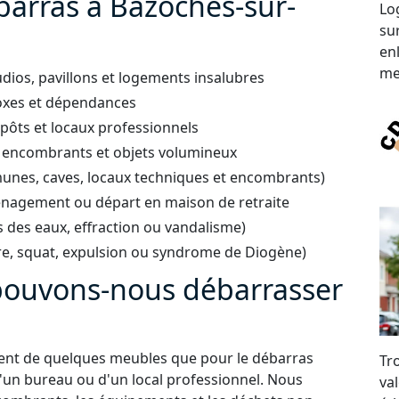
barras à Bazoches-sur-
Lo
su
en
me
ios, pavillons et logements insalubres
boxes et dépendances
ôts et locaux professionnels
 encombrants et objets volumineux
unes, caves, locaux techniques et encombrants)
énagement ou départ en maison de retraite
s des eaux, effraction ou vandalisme)
e, squat, expulsion ou syndrome de Diogène)
 pouvons-nous débarrasser
ment de quelques meubles que pour le débarras
Tr
un bureau ou d'un local professionnel. Nous
val