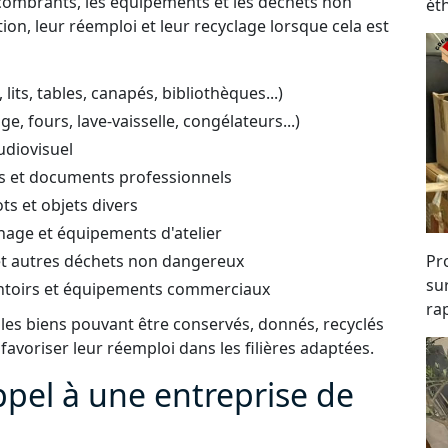
ncombrants, les équipements et les déchets non
ét
tion, leur réemploi et leur recyclage lorsque cela est
ts, tables, canapés, bibliothèques...)
e, fours, lave-vaisselle, congélateurs...)
udiovisuel
ifs et documents professionnels
ots et objets divers
inage et équipements d'atelier
 et autres déchets non dangereux
Pro
su
entoirs et équipements commerciaux
rap
 les biens pouvant être conservés, donnés, recyclés
 favoriser leur réemploi dans les filières adaptées.
ppel à une entreprise de