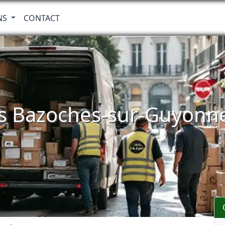
NS
CONTACT
s Bazoches-sur-Guyonne