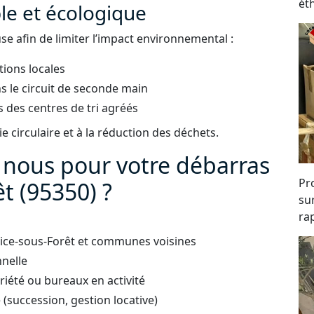
ét
e et écologique
e afin de limiter l’impact environnemental :
tions locales
s le circuit de seconde main
 des centres de tri agréés
 circulaire et à la réduction des déchets.
à nous pour votre débarras
Pro
êt (95350) ?
su
rap
Brice-sous-Forêt et communes voisines
nnelle
iété ou bureaux en activité
succession, gestion locative)