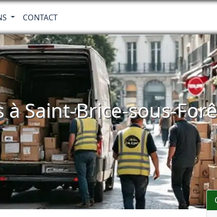
NS
CONTACT
 à Saint-Brice-sous-Forê