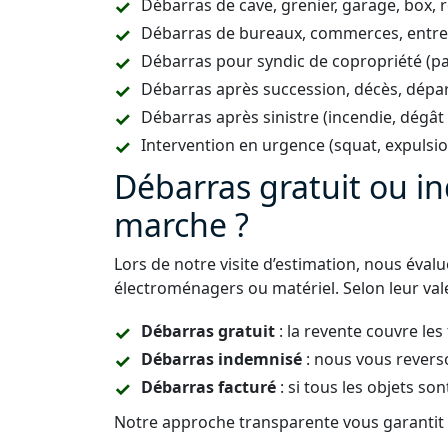
Débarras de cave, grenier, garage, box, 
Débarras de bureaux, commerces, entrepô
Débarras pour syndic de copropriété (p
Débarras après succession, décès, dépar
Débarras après sinistre (incendie, dégât
Intervention en urgence (squat, expulsi
Débarras gratuit ou 
marche ?
Lors de notre visite d’estimation, nous éval
électroménagers ou matériel. Selon leur vale
Débarras gratuit
: la revente couvre les
Débarras indemnisé
: nous vous revers
Débarras facturé
: si tous les objets son
Notre approche transparente vous garantit u