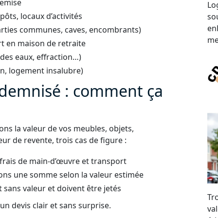
remise
Lo
ts, locaux d’activités
sou
en
arties communes, caves, encombrants)
me
t en maison de retraite
 des eaux, effraction…)
on, logement insalubre)
indemnisé : comment ça
uons la valeur de vos meubles, objets,
ur de revente, trois cas de figure :
 frais de main-d’œuvre et transport
ons une somme selon la valeur estimée
t sans valeur et doivent être jetés
Tr
n devis clair et sans surprise.
val