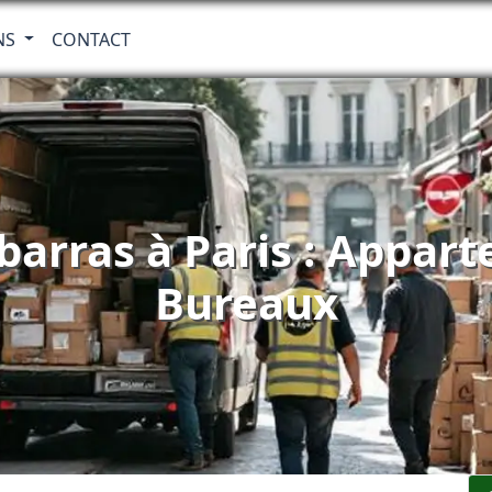
NS
CONTACT
barras à Paris : Appar
Bureaux