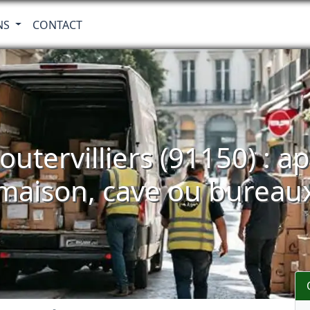
NS
CONTACT
utervilliers (91150) : 
maison, cave ou bureau