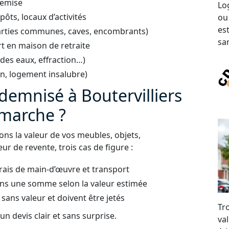
remise
Lo
ts, locaux d’activités
ou
es
arties communes, caves, encombrants)
san
t en maison de retraite
 des eaux, effraction…)
on, logement insalubre)
demnisé à Boutervilliers
 marche ?
uons la valeur de vos meubles, objets,
ur de revente, trois cas de figure :
frais de main-d’œuvre et transport
ns une somme selon la valeur estimée
 sans valeur et doivent être jetés
Tr
n devis clair et sans surprise.
val