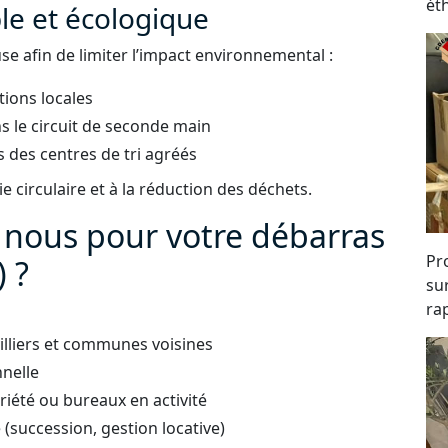
ét
e et écologique
e afin de limiter l’impact environnemental :
tions locales
s le circuit de seconde main
 des centres de tri agréés
 circulaire et à la réduction des déchets.
à nous pour votre débarras
Pro
) ?
su
rap
illiers et communes voisines
nnelle
iété ou bureaux en activité
succession, gestion locative)