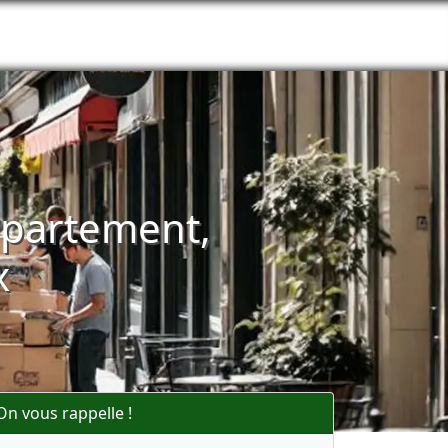
appartement,
x
On vous rappelle !