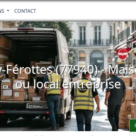
NS
CONTACT
-Férottes (77940) - Mai
ou local entreprise