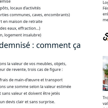
remise
Lo
ts, locaux d’activités
Fér
en
arties communes, caves, encombrants)
me
t en maison de retraite
 des eaux, effraction…)
on, logement insalubre)
indemnisé : comment ça
uons la valeur de vos meubles, objets,
ur de revente, trois cas de figure :
 frais de main-d’œuvre et transport
ons une somme selon la valeur estimée
t sans valeur et doivent être jetés
Tr
n devis clair et sans surprise.
val