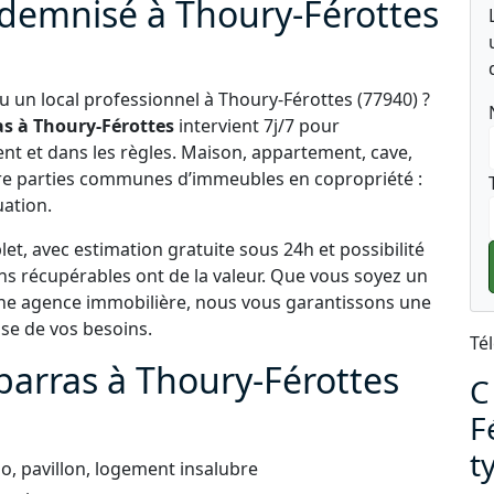
ndemnisé à Thoury-Férottes
 un local professionnel à Thoury-Férottes (77940) ?
s à Thoury-Férottes
intervient 7j/7 pour
nt et dans les règles. Maison, appartement, cave,
ore parties communes d’immeubles en copropriété :
uation.
t, avec estimation gratuite sous 24h et possibilité
ens récupérables ont de la valeur. Que vous soyez un
 une agence immobilière, nous vous garantissons une
use de vos besoins.
Té
barras à Thoury-Férottes
C
F
t
, pavillon, logement insalubre