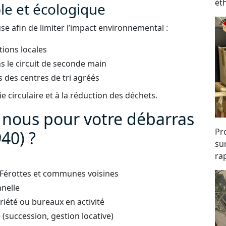
ét
e et écologique
e afin de limiter l’impact environnemental :
tions locales
s le circuit de seconde main
 des centres de tri agréés
 circulaire et à la réduction des déchets.
à nous pour votre débarras
Pro
40) ?
su
rap
-Férottes et communes voisines
nnelle
iété ou bureaux en activité
succession, gestion locative)