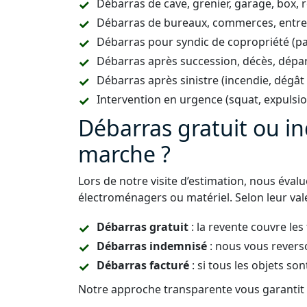
Débarras de cave, grenier, garage, box, 
Débarras de bureaux, commerces, entrepô
Débarras pour syndic de copropriété (p
Débarras après succession, décès, dépar
Débarras après sinistre (incendie, dégât
Intervention en urgence (squat, expulsi
Débarras gratuit ou 
marche ?
Lors de notre visite d’estimation, nous éval
électroménagers ou matériel. Selon leur vale
Débarras gratuit
: la revente couvre les
Débarras indemnisé
: nous vous revers
Débarras facturé
: si tous les objets son
Notre approche transparente vous garantit u