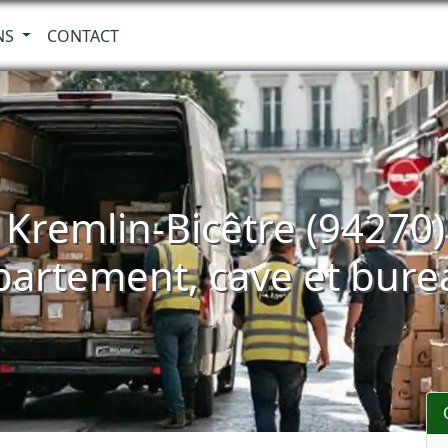
NS
CONTACT
Kremlin-Bicêtre (94270)
partement, cave et bure