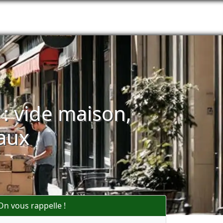
 : vide maison,
aux
On vous rappelle !