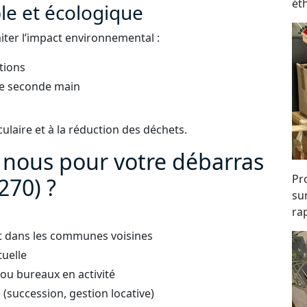
ét
e et écologique
iter l’impact environnemental :
tions
 de seconde main
laire et à la réduction des déchets.
à nous pour votre débarras
Pro
270) ?
su
rap
et dans les communes voisines
tuelle
ou bureaux en activité
succession, gestion locative)