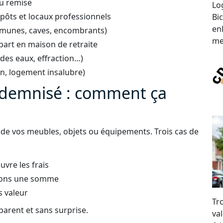
ou remise
Lo
ôts et locaux professionnels
Bic
en
mmunes, caves, encombrants)
me
art en maison de retraite
 des eaux, effraction…)
on, logement insalubre)
indemnisé : comment ça
r de vos meubles, objets ou équipements. Trois cas de
uvre les frais
sons une somme
s valeur
Tr
parent et sans surprise.
val