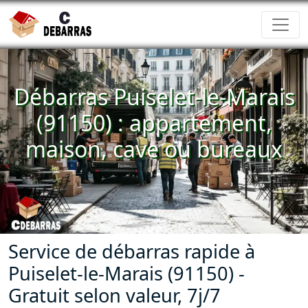
Débarras Puiselet-le-Marais
(91150) : appartement,
maison, cave ou bureaux
Service de débarras rapide à
Puiselet-le-Marais (91150) -
Gratuit selon valeur, 7j/7