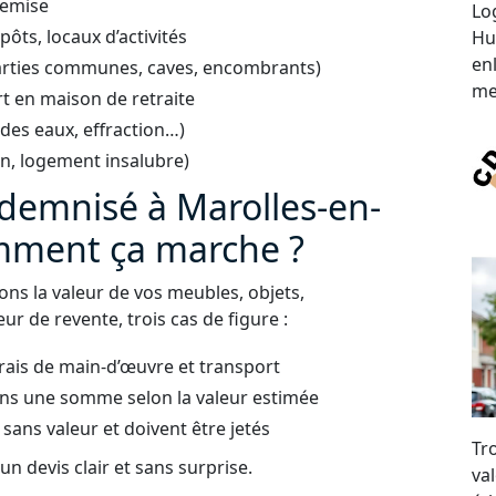
remise
Lo
ts, locaux d’activités
Hu
en
arties communes, caves, encombrants)
me
t en maison de retraite
 des eaux, effraction…)
on, logement insalubre)
ndemnisé à Marolles-en-
omment ça marche ?
uons la valeur de vos meubles, objets,
ur de revente, trois cas de figure :
frais de main-d’œuvre et transport
ns une somme selon la valeur estimée
 sans valeur et doivent être jetés
Tr
n devis clair et sans surprise.
val