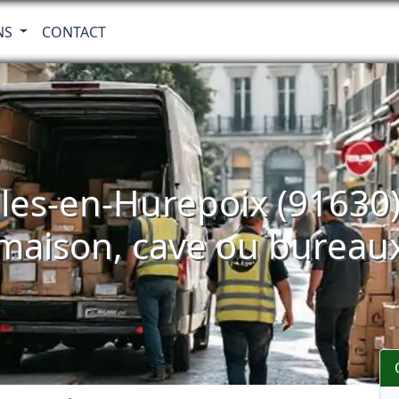
NS
CONTACT
les-en-Hurepoix (91630)
maison, cave ou bureau