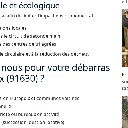
ét
e et écologique
e afin de limiter l’impact environnemental :
tions locales
s le circuit de seconde main
 des centres de tri agréés
 circulaire et à la réduction des déchets.
à nous pour votre débarras
Pro
x (91630) ?
su
rap
les-en-Hurepoix et communes voisines
nnelle
iété ou bureaux en activité
succession, gestion locative)