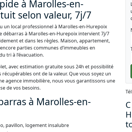
pide à Marolles-en-
uit selon valeur, 7j/7
u un local professionnel à Marolles-en-Hurepoix
le débarras à Marolles-en-Hurepoix intervient 7j/7
idement et dans les règles. Maison, appartement,
ou encore parties communes d’immeubles en
u tri à l’évacuation.
t, avec estimation gratuite sous 24h et possibilité
s récupérables ont de la valeur. Que vous soyez un
 une agence immobilière, nous vous garantissons une
use de vos besoins.
Té
barras à Marolles-en-
C
H
t
, pavillon, logement insalubre