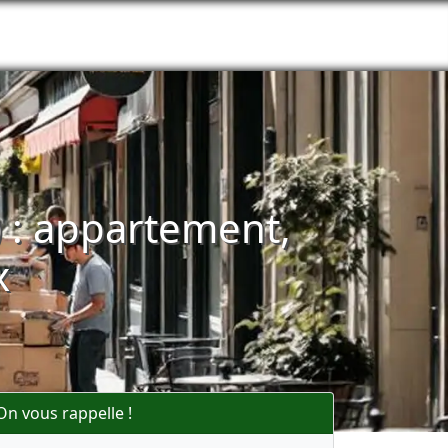
 : appartement,
x
On vous rappelle !