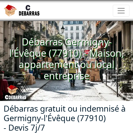
Débarras Germigny-
l'Évêque (77910) - Maison,
appartement ou local
entreprise
Débarras gratuit ou indemnisé à
Germigny-l'Évêque (77910)
- Devis 7j/7